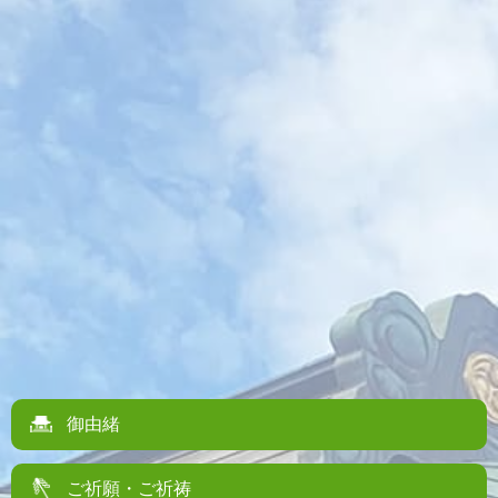
御由緒
ご祈願・ご祈祷